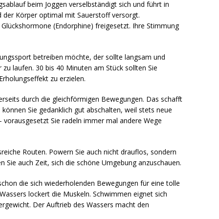
ablauf beim Joggen verselbständigt sich und führt in
d der Körper optimal mit Sauerstoff versorgt.
Glückshormone (Endorphine) freigesetzt. Ihre Stimmung
ngssport betreiben möchte, der sollte langsam und
r zu laufen. 30 bis 40 Minuten am Stück sollten Sie
rholungseffekt zu erzielen.
rseits durch die gleichförmigen Bewegungen. Das schafft
s können Sie gedanklich gut abschalten, weil stets neue
 – vorausgesetzt Sie radeln immer mal andere Wege
reiche Routen. Powern Sie auch nicht drauflos, sondern
en Sie auch Zeit, sich die schöne Umgebung anzuschauen.
 schon die sich wiederholenden Bewegungen für eine tolle
assers lockert die Muskeln. Schwimmen eignet sich
ergewicht. Der Auftrieb des Wassers macht den