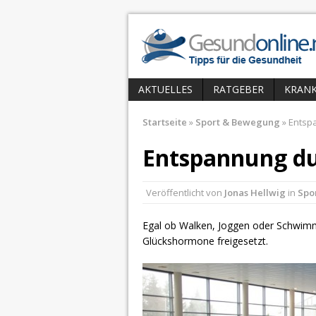
AKTUELLES
RATGEBER
KRANK
Startseite
»
Sport & Bewegung
»
Entspa
Entspannung du
Veröffentlicht von
Jonas Hellwig
in
Spo
Egal ob Walken, Joggen oder Schwim
Glückshormone freigesetzt.