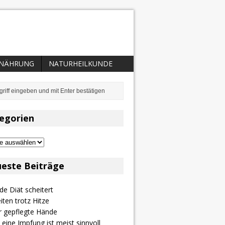
NÄHRUNG
NATURHEILKUNDE
egorien
ien
este Beiträge
e Diät scheitert
iten trotz Hitze
r gepflegte Hände
 eine Impfung ist meist sinnvoll