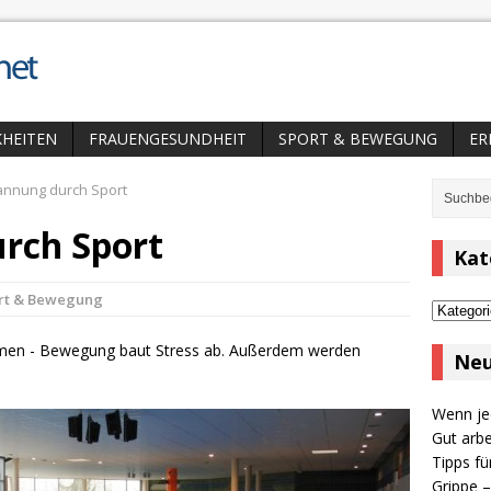
HEITEN
FRAUENGESUNDHEIT
SPORT & BEWEGUNG
ER
nnung durch Sport
rch Sport
Kat
rt & Bewegung
Kategor
men -
Bewegung baut Stress ab. Außerdem werden
Neu
Wenn jed
Gut arbe
Tipps fü
Grippe –